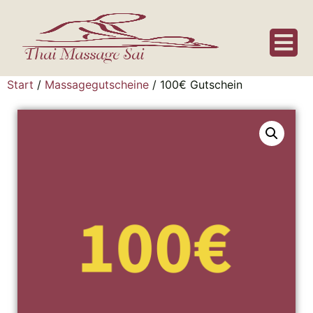
Thai Massage Sai
Start
/
Massagegutscheine
/ 100€ Gutschein